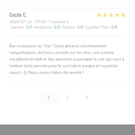
Cecile
C
2026-07-16
- 19:00 - Couverts 4
Service
:
5
/5
Ambiance
:
5
/5
Cuisine
:
5
/5
Qualité / Prix
:
5
/5
Bar restaurant au Top ! Deux gérants extrêmement
sympathiques, de bons conseils sur les vins, une cuisine
excellente le midi et des planches à partager le soir qui sont à
tomber (une pensée pour le succulent poulpe et sa petite
sauce :-)). Nous avons hâtes de revenir !
1
2
3