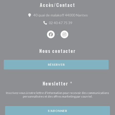
Accès/Contact
((ouvre une nouve
40 quai de malakoff 44000 Nantes
02 40 47 75 39
Facebook ((ouvre une nouvelle fenêtr
Instagram ((ouvre une nouvell
Nous contacter
RÉSERVER
Newsletter
*
Inscrivez-vous à notre lettre d'information pour recevoir des communications
personnalisées et des offres marketing par courriel.
S'ABONNER