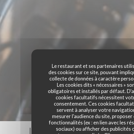
Le restaurant et ses partenaires utili
des cookies sur ce site, pouvant impliq
collecte de données à caractère perso
Les cookies dits « nécessaires » so
obligatoires et installés par défaut. D'
cookies facultatifs nécessitent vot
consentement. Ces cookies facultat
servent à analyser votre navigatio
mesurer l'audience du site, proposer
fonctionnalités (ex : en lien avec les r
Les avis de nos clients
sociaux) ou afficher des publicités 