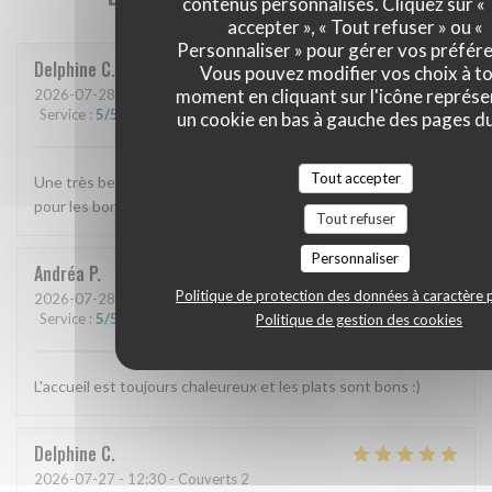
contenus personnalisés. Cliquez sur «
accepter », « Tout refuser » ou «
Personnaliser » pour gérer vos préfér
Delphine
C
Vous pouvez modifier vos choix à t
moment en cliquant sur l'icône représ
2026-07-28
- 12:45 - Couverts 3
Service
:
5
/5
Ambiance
:
5
/5
Cuisine
:
5
/5
Qualité / Prix
:
5
/5
un cookie en bas à gauche des pages du
Tout accepter
Une très belle découverte On reviendra avec plaisir Merci
pour les bonnes adresses marseillaises 😊
Tout refuser
Personnaliser
Andréa
P
Politique de protection des données à caractère 
2026-07-28
- 12:15 - Couverts 2
Service
:
5
/5
Ambiance
:
5
/5
Cuisine
:
5
/5
Qualité / Prix
:
5
/5
Politique de gestion des cookies
L'accueil est toujours chaleureux et les plats sont bons :)
Delphine
C
2026-07-27
- 12:30 - Couverts 2