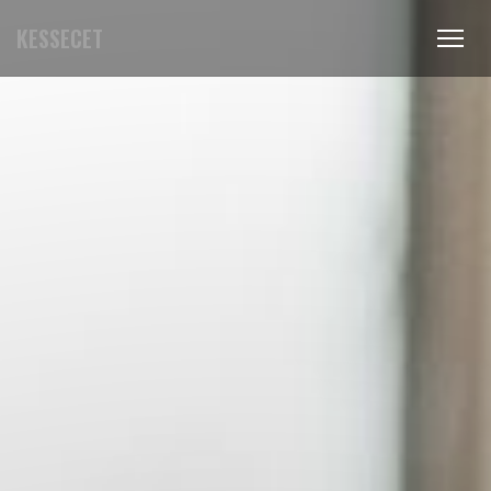
KESSECET