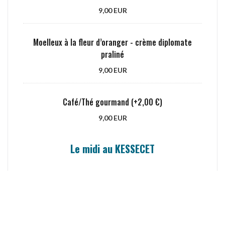
9,00 EUR
Moelleux à la fleur d’oranger - crème diplomate
praliné
9,00 EUR
Café/Thé gourmand (+2,00 €)
9,00 EUR
Le midi au KESSECET
Entrée + plat + dessert
25,00 EUR