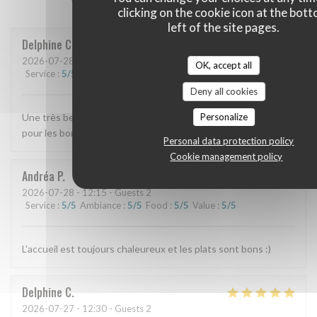
clicking on the cookie icon at the bot
left of the site pages.
Delphine
C
2026-07-28
- 12:45 - Guests 3
OK, accept all
Service
:
5
/5
Ambiance
:
5
/5
Food
:
5
/5
Value
:
5
/5
Deny all cookies
Personalize
Une très belle découverte On reviendra avec plaisir Merci
pour les bonnes adresses marseillaises 😊
Personal data protection policy
Cookie management policy
Andréa
P
2026-07-28
- 12:15 - Guests 2
Service
:
5
/5
Ambiance
:
5
/5
Food
:
5
/5
Value
:
5
/5
L'accueil est toujours chaleureux et les plats sont bons :)
Delphine
C
2026-07-27
- 12:30 - Guests 2