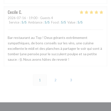
Cecile
C
2026-07-16
- 19:00 - Guests 4
Service
:
5
/5
Ambiance
:
5
/5
Food
:
5
/5
Value
:
5
/5
Bar restaurant au Top ! Deux gérants extrêmement
sympathiques, de bons conseils sur les vins, une cuisine
excellente le midi et des planches à partager le soir qui sont à
tomber (une pensée pour le succulent poulpe et sa petite
sauce :-)). Nous avons hâtes de revenir !
1
2
3