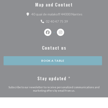
Map and Contact
((opens in a new
40 quai de malakoff 44000 Nantes
02 40 47 75 39
Facebook ((opens in a new window))
Instagram ((opens in a new w
Contact us
BOOK A TABLE
Stay updated
*
Subscribe to our newsletter to receive personalized communications and
marketing offers by email from us.
SUBSCRIBE