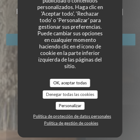
publicidad o contenidos
KESSECET
personalizados. Haga clic en
RESTAURANT, CAVE ET BAR A VINS
|
'Aceptar todo', 'Rechazar
NANTES
todo' o 'Personalizar' para
gestionar sus preferencias.
Puede cambiar sus opciones
en cualquier momento
RESERVAR UNA MESA
haciendo clic en el icono de
cookie en la parte inferior
izquierda de las páginas del
sitio.
OK, aceptar todas
Denegar todas las cookies
Personalizar
Política de protección de datos personales
Política de gestión de cookies