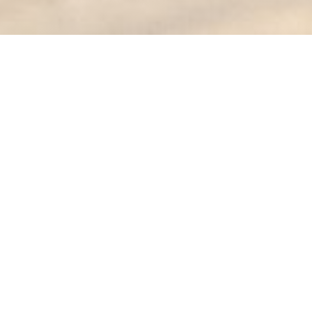
KESSECET
En el BUVETTE encontrarás:
Un restaurante que ofrece un menú de almuerzo
renovado cada semana con productos de temporada.
Una bodega con hermosos vinos cuidadosamente
desenterrados.
Un bar con una selección de cervezas, vinos y licores
acompañados de tablas de aperitivos.
Pero no solo ...