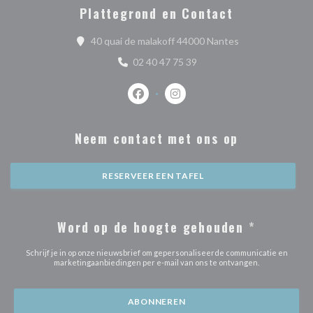
Plattegrond en Contact
((opent in een ni
40 quai de malakoff 44000 Nantes
02 40 47 75 39
Facebook ((opent in een nieuw venste
Instagram ((opent in een nieu
Neem contact met ons op
RESERVEER EEN TAFEL
Word op de hoogte gehouden
*
Schrijf je in op onze nieuwsbrief om gepersonaliseerde communicatie en
marketingaanbiedingen per e-mail van ons te ontvangen.
ABONNEREN