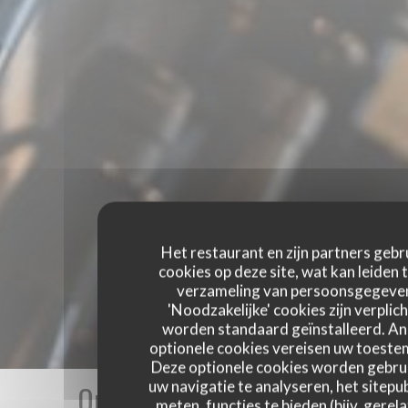
Het restaurant en zijn partners gebr
cookies op deze site, wat kan leiden 
verzameling van persoonsgegeve
'Noodzakelijke' cookies zijn verplich
worden standaard geïnstalleerd. A
optionele cookies vereisen uw toest
Deze optionele cookies worden gebru
uw navigatie te analyseren, het sitepub
Onze gastbeoordelingen
meten, functies te bieden (bijv. gerel