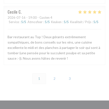
Cecile
C
2026-07-16
- 19:00 - Gasten 4
Service
:
5
/5
Atmosfeer
:
5
/5
Keuken
:
5
/5
Kwaliteit / Prijs
:
5
/5
Bar restaurant au Top ! Deux gérants extrêmement
sympathiques, de bons conseils sur les vins, une cuisine
excellente le midi et des planches à partager le soir qui sont à
tomber (une pensée pour le succulent poulpe et sa petite
sauce :-)). Nous avons hâtes de revenir !
1
2
3