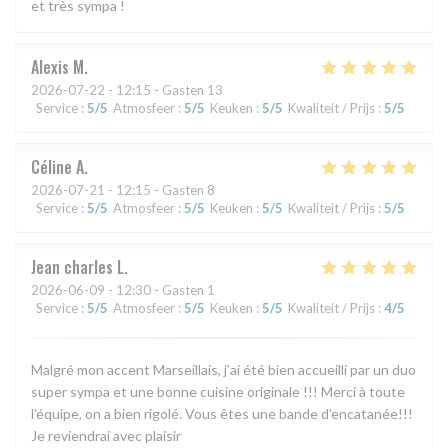
et très sympa !
Alexis
M
2026-07-22
- 12:15 - Gasten 13
Service
:
5
/5
Atmosfeer
:
5
/5
Keuken
:
5
/5
Kwaliteit / Prijs
:
5
/5
Céline
A
2026-07-21
- 12:15 - Gasten 8
Service
:
5
/5
Atmosfeer
:
5
/5
Keuken
:
5
/5
Kwaliteit / Prijs
:
5
/5
Jean charles
L
2026-06-09
- 12:30 - Gasten 1
Service
:
5
/5
Atmosfeer
:
5
/5
Keuken
:
5
/5
Kwaliteit / Prijs
:
4
/5
Malgré mon accent Marseillais, j’ai été bien accueilli par un duo
super sympa et une bonne cuisine originale !!! Merci à toute
l’équipe, on a bien rigolé. Vous êtes une bande d’encatanée!!!
Je reviendrai avec plaisir