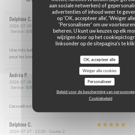
aan sociale netwerken) of gepersonal
advertenties of inhoud weer te geven
op 'OK, accepteer alle', 'Weiger alle
Delphine
C
'Personaliseer' om uw voorkeuren
2026-07-28
- 12:45 - Gasten 3
beheren. U kunt uw keuzes op elk m
Service
:
5
/5
Atmosfeer
:
5
/5
Keuken
:
5
/5
Kwaliteit / Prijs
:
5
/5
wijzigen door op het cookiepictog
linksonder op de sitepagina's te klik
Une très belle découverte On reviendra avec plaisir Merci
pour les bonnes adresses marseillaises 😊
OK, accepteer alle
Weiger alle cookies
Andréa
P
Personaliseer
2026-07-28
- 12:15 - Gasten 2
Service
:
5
/5
Atmosfeer
:
5
/5
Keuken
:
5
/5
Kwaliteit / Prijs
:
5
/5
Beleid voor de bescherming van persoonsg
Cookiebeleid
L'accueil est toujours chaleureux et les plats sont bons :)
Delphine
C
2026-07-27
- 12:30 - Gasten 2