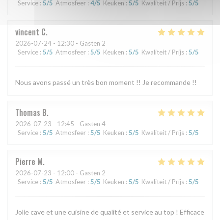
Service
:
5
/5
Atmosfeer
:
4
/5
Keuken
:
5
/5
Kwaliteit / Prijs
:
5
/5
vincent
C
2026-07-24
- 12:30 - Gasten 2
Service
:
5
/5
Atmosfeer
:
5
/5
Keuken
:
5
/5
Kwaliteit / Prijs
:
5
/5
Nous avons passé un très bon moment !! Je recommande !!
Thomas
B
2026-07-23
- 12:45 - Gasten 4
Service
:
5
/5
Atmosfeer
:
5
/5
Keuken
:
5
/5
Kwaliteit / Prijs
:
5
/5
Pierre
M
2026-07-23
- 12:00 - Gasten 2
Service
:
5
/5
Atmosfeer
:
5
/5
Keuken
:
5
/5
Kwaliteit / Prijs
:
5
/5
Jolie cave et une cuisine de qualité et service au top ! Efficace