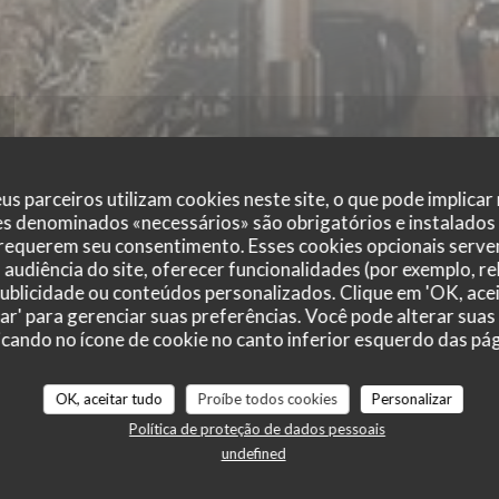
us parceiros utilizam cookies neste site, o que pode implicar
es denominados «necessários» são obrigatórios e instalados
 requerem seu consentimento. Esses cookies opcionais servem
KESSECET
audiência do site, oferecer funcionalidades (por exemplo, r
 publicidade ou conteúdos personalizados. Clique em 'OK, acei
zar' para gerenciar suas preferências. Você pode alterar suas
cando no ícone de cookie no canto inferior esquerdo das pági
|
NANTES
OK, aceitar tudo
Proíbe todos cookies
Personalizar
Política de proteção de dados pessoais
RESERVAR UMA MESA
undefined