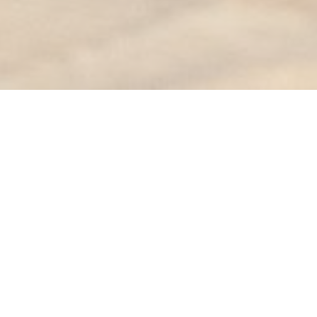
KESSECET
No BUVETTE você encontrará:
 que oferece um menu de almoço renovado a cada semana com pro
Uma adega com belos vinhos cuidadosamente desenterrados.