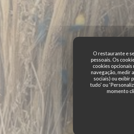
O restaurante e se
pessoais. Os cooki
cookies opcionais
navegação, medir a 
sociais) ou exibir
KESSECET
tudo' ou 'Personali
momento cli