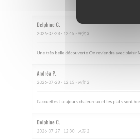
Delphine
C
2026-07-28
- 12:45 - 来宾 3
Une très belle découverte On reviendra avec plaisir 
Andréa
P
2026-07-28
- 12:15 - 来宾 2
L'accueil est toujours chaleureux et les plats sont bon
Delphine
C
2026-07-27
- 12:30 - 来宾 2