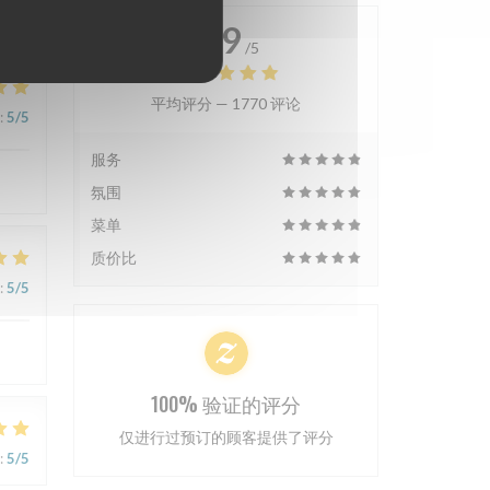
4.9
/5
平均评分 —
1770 评论
:
5
/5
服务
氛围
菜单
质价比
:
5
/5
100% 验证的评分
仅进行过预订的顾客提供了评分
:
5
/5