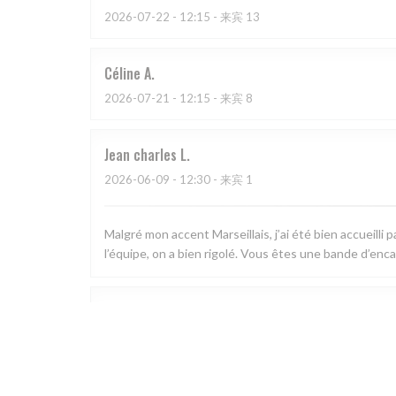
2026-07-22
- 12:15 - 来宾 13
Céline
A
2026-07-21
- 12:15 - 来宾 8
Jean charles
L
2026-06-09
- 12:30 - 来宾 1
Malgré mon accent Marseillais, j’ai été bien accueilli
l’équipe, on a bien rigolé. Vous êtes une bande d’enca
Cecile
C
2026-07-16
- 19:00 - 来宾 4
Bar restaurant au Top ! Deux gérants extrêmement sym