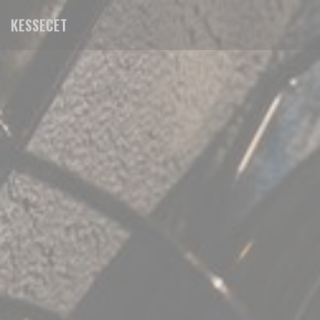
Πίνακας διαχείρισης "Μπισκότων" (Cookies)
KESSECET