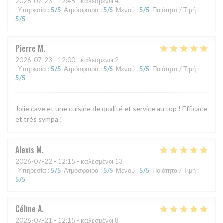
2026-07-23
- 12:45 - καλεσμένοι 4
Υπηρεσία
:
5
/5
Ατμόσφαιρα
:
5
/5
Μενού
:
5
/5
Ποιότητα / Τιμή
:
5
/5
Pierre
M
2026-07-23
- 12:00 - καλεσμένοι 2
Υπηρεσία
:
5
/5
Ατμόσφαιρα
:
5
/5
Μενού
:
5
/5
Ποιότητα / Τιμή
:
5
/5
Jolie cave et une cuisine de qualité et service au top ! Efficace
et très sympa !
Alexis
M
2026-07-22
- 12:15 - καλεσμένοι 13
Υπηρεσία
:
5
/5
Ατμόσφαιρα
:
5
/5
Μενού
:
5
/5
Ποιότητα / Τιμή
:
5
/5
Céline
A
2026-07-21
- 12:15 - καλεσμένοι 8