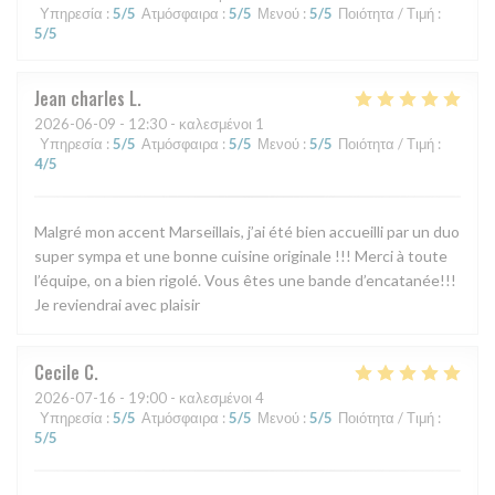
Υπηρεσία
:
5
/5
Ατμόσφαιρα
:
5
/5
Μενού
:
5
/5
Ποιότητα / Τιμή
:
5
/5
Jean charles
L
2026-06-09
- 12:30 - καλεσμένοι 1
Υπηρεσία
:
5
/5
Ατμόσφαιρα
:
5
/5
Μενού
:
5
/5
Ποιότητα / Τιμή
:
4
/5
Malgré mon accent Marseillais, j’ai été bien accueilli par un duo
super sympa et une bonne cuisine originale !!! Merci à toute
l’équipe, on a bien rigolé. Vous êtes une bande d’encatanée!!!
Je reviendrai avec plaisir
Cecile
C
2026-07-16
- 19:00 - καλεσμένοι 4
Υπηρεσία
:
5
/5
Ατμόσφαιρα
:
5
/5
Μενού
:
5
/5
Ποιότητα / Τιμή
:
5
/5