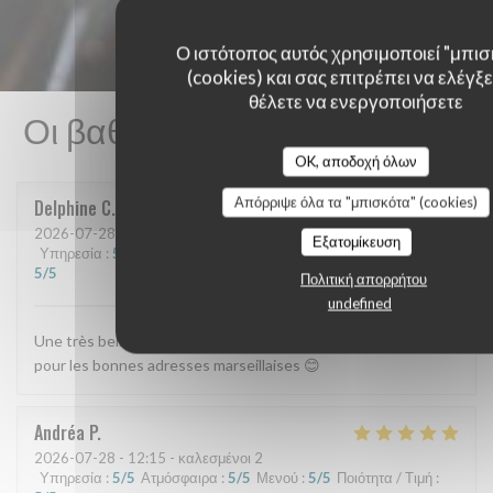
Ο ιστότοπος αυτός χρησιμοποιεί "μπισ
(cookies) και σας επιτρέπει να ελέγξετ
θέλετε να ενεργοποιήσετε
Οι βαθμολογίες πελατών μας
OK, αποδοχή όλων
Απόρριψε όλα τα "μπισκότα" (cookies)
Delphine
C
2026-07-28
- 12:45 - καλεσμένοι 3
Εξατομίκευση
Υπηρεσία
:
5
/5
Ατμόσφαιρα
:
5
/5
Μενού
:
5
/5
Ποιότητα / Τιμή
:
5
/5
Πολιτική απορρήτου
undefined
Une très belle découverte On reviendra avec plaisir Merci
pour les bonnes adresses marseillaises 😊
Andréa
P
2026-07-28
- 12:15 - καλεσμένοι 2
Υπηρεσία
:
5
/5
Ατμόσφαιρα
:
5
/5
Μενού
:
5
/5
Ποιότητα / Τιμή
: