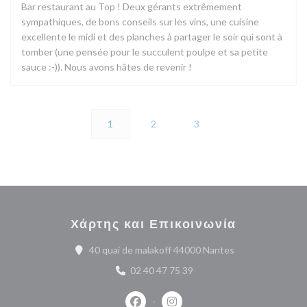
Bar restaurant au Top ! Deux gérants extrêmement
sympathiques, de bons conseils sur les vins, une cuisine
excellente le midi et des planches à partager le soir qui sont à
tomber (une pensée pour le succulent poulpe et sa petite
sauce :-)). Nous avons hâtes de revenir !
1
2
3
Χάρτης και Επικοινωνία
((ανοίγει σε νέο 
40 quai de malakoff 44000 Nantes
02 40 47 75 39