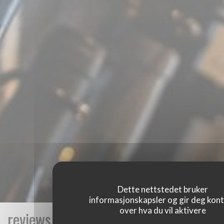
Dette nettstedet bruker
informasjonskapsler og gir deg kont
over hva du vil aktivere
reviews_from_our_clients_following_