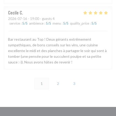
Cecile
C
2026-07-16
- 19:00 - guests 4
service
:
5
/5
ambience
:
5
/5
menu
:
5
/5
quality_price
:
5
/5
Bar restaurant au Top ! Deux gérants extrêmement
sympathiques, de bons conseils sur les vins, une cuisine
excellente le midi et des planches à partager le soir qui sont à
tomber (une pensée pour le succulent poulpe et sa petite
sauce :-)). Nous avons hâtes de revenir !
1
2
3