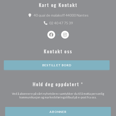
Kart og Kontakt
((åpner i et nytt 
40 quai de malakoff 44000 Nantes
02 40 47 75 39
Facebook ((åpner i et nytt vindu))
Instagram ((åpner i et nytt vi
Kontakt oss
BESTILL ET BORD
Hold deg oppdatert
*
Ved å abonnere på vårt nyhetsbrev samtykker du til å motta personlig
kommunikasjon og markedsføringstilbud på e-post fra oss.
ABONNER