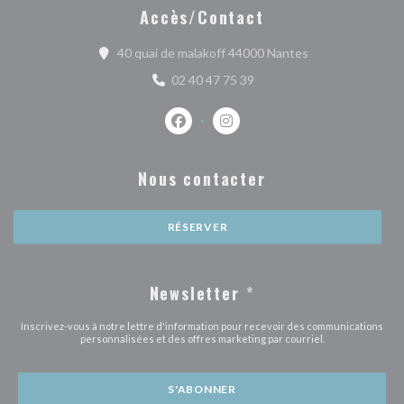
Accès/Contact
((ouvre une nouve
40 quai de malakoff 44000 Nantes
02 40 47 75 39
Facebook ((ouvre une nouvelle fenêtr
Instagram ((ouvre une nouvell
Nous contacter
RÉSERVER
Newsletter
*
Inscrivez-vous à notre lettre d'information pour recevoir des communications
personnalisées et des offres marketing par courriel.
S'ABONNER