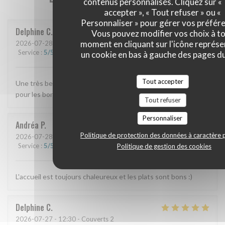
contenus personnalisés. Cliquez sur «
accepter », « Tout refuser » ou «
Personnaliser » pour gérer vos préfér
Delphine
C
Vous pouvez modifier vos choix à t
moment en cliquant sur l'icône représ
2026-07-28
- 12:45 - Couverts 3
Service
:
5
/5
Ambiance
:
5
/5
Cuisine
:
5
/5
Qualité / Prix
:
5
/5
un cookie en bas à gauche des pages du
Tout accepter
Une très belle découverte On reviendra avec plaisir Merci
pour les bonnes adresses marseillaises 😊
Tout refuser
Personnaliser
Andréa
P
Politique de protection des données à caractère 
2026-07-28
- 12:15 - Couverts 2
Service
:
5
/5
Ambiance
:
5
/5
Cuisine
:
5
/5
Qualité / Prix
:
5
/5
Politique de gestion des cookies
L'accueil est toujours chaleureux et les plats sont bons :)
Delphine
C
2026-07-27
- 12:30 - Couverts 2