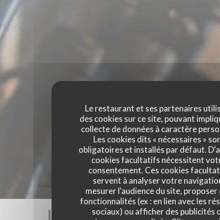
Le restaurant et ses partenaires utili
des cookies sur ce site, pouvant impliq
collecte de données à caractère perso
Les cookies dits « nécessaires » so
obligatoires et installés par défaut. D'
cookies facultatifs nécessitent vot
consentement. Ces cookies facultat
servent à analyser votre navigatio
mesurer l'audience du site, proposer
fonctionnalités (ex : en lien avec les r
Les avis de nos clients
sociaux) ou afficher des publicités 