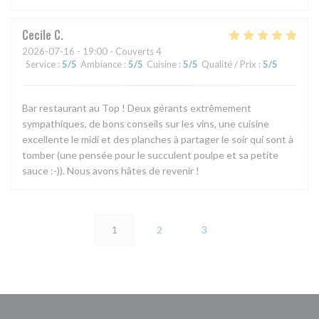
Cecile
C
2026-07-16
- 19:00 - Couverts 4
Service
:
5
/5
Ambiance
:
5
/5
Cuisine
:
5
/5
Qualité / Prix
:
5
/5
Bar restaurant au Top ! Deux gérants extrêmement
sympathiques, de bons conseils sur les vins, une cuisine
excellente le midi et des planches à partager le soir qui sont à
tomber (une pensée pour le succulent poulpe et sa petite
sauce :-)). Nous avons hâtes de revenir !
1
2
3