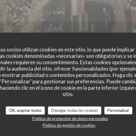
us socios utilizan cookies en este sitio, lo que puede implicar
as cookies denominadas «necesarias» son obligatorias y se i
nales requieren su consentimiento. Estas cookies opcionales 
ir la audiencia del sitio, ofrecer funcionalidades (por ejempl
KESSECET
o mostrar publicidad o contenidos personalizados. Haga clic e
 'Personalizar' para gestionar sus preferencias. Puede cambi
ciendo clic en el icono de cookie en la parte inferior izquier
RESTAURANT, CAVE ET BAR A VINS
|
NANTES
sitio.
OK, aceptar todas
Denegar todas las cookies
Personalizar
RESERVAR UNA MESA
Política de protección de datos personales
Política de gestión de cookies