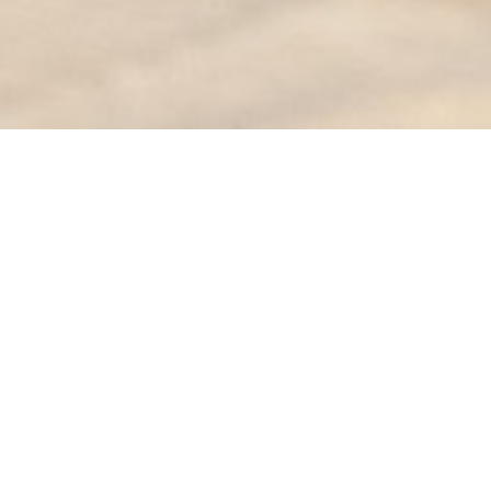
KESSECET
En el BUVETTE encontrarás:
ue ofrece un menú de almuerzo renovado cada semana con produc
Una bodega con hermosos vinos cuidadosamente desenterrados.
na selección de cervezas, vinos y licores acompañados de tablas d