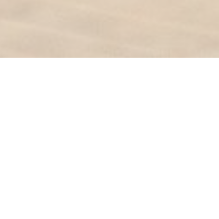
Un restaurante q
Un bar con u