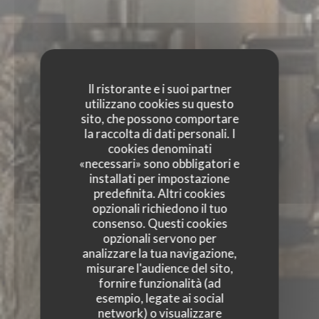
Il ristorante e i suoi partner
utilizzano cookies su questo
sito, che possono comportare
la raccolta di dati personali. I
cookies denominati
«necessari» sono obbligatori e
installati per impostazione
predefinita. Altri cookies
opzionali richiedono il tuo
consenso. Questi cookies
opzionali servono per
analizzare la tua navigazione,
misurare l'audience del sito,
fornire funzionalità (ad
KESSECET
esempio, legate ai social
network) o visualizzare