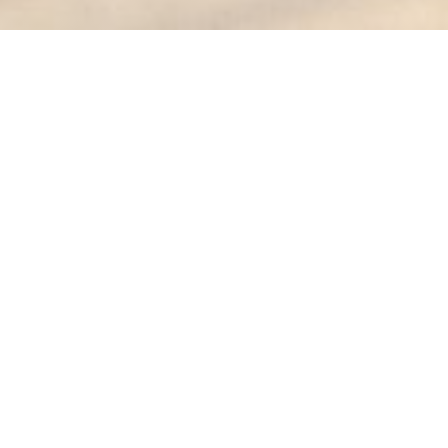
KESSECET
Alla BUVETTE troverai:
Un ristorante che offre un menù per il pranzo rinnovato
ogni settimana con prodotti stagionali.
Una cantina con splendidi vini accuratamente
dissotterrati.
Un bar con una selezione di birre, vini e liquori
accompagnati da tavole per aperitivi.
Ma non solo ...:
Sei un amante del vino o vuoi presentarti?