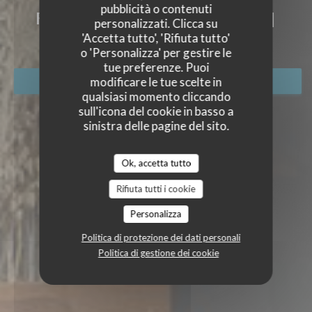
KESSECET
pubblicità o contenuti
RESTAURANT, CAVE ET BAR A VINS
|
personalizzati. Clicca su
NANTES
'Accetta tutto', 'Rifiuta tutto'
o 'Personalizza' per gestire le
tue preferenze. Puoi
modificare le tue scelte in
PRENOTA
qualsiasi momento cliccando
sull'icona del cookie in basso a
sinistra delle pagine del sito.
Ok, accetta tutto
Rifiuta tutti i cookie
Personalizza
Politica di protezione dei dati personali
Politica di gestione dei cookie