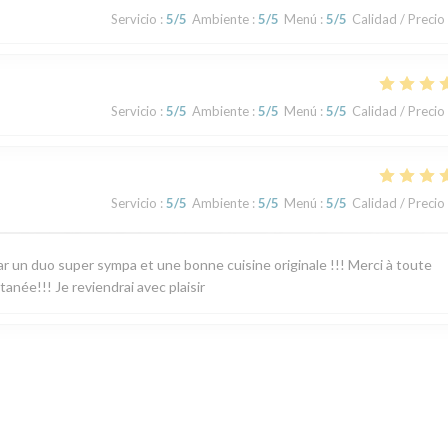
Servicio
:
5
/5
Ambiente
:
5
/5
Menú
:
5
/5
Calidad / Precio
Servicio
:
5
/5
Ambiente
:
5
/5
Menú
:
5
/5
Calidad / Precio
Servicio
:
5
/5
Ambiente
:
5
/5
Menú
:
5
/5
Calidad / Precio
 par un duo super sympa et une bonne cuisine originale !!! Merci à toute
tanée!!! Je reviendrai avec plaisir
Servicio
:
5
/5
Ambiente
:
5
/5
Menú
:
5
/5
Calidad / Precio
pathiques, de bons conseils sur les vins, une cuisine excellente le mid