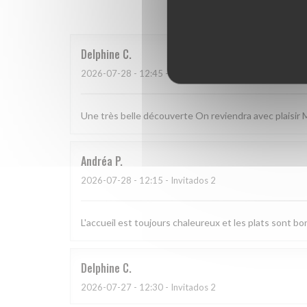
Delphine
C
2026-07-28
- 12:45 - Invitados 3
Une très belle découverte On reviendra avec plaisir 
Andréa
P
2026-07-28
- 12:15 - Invitados 2
L'accueil est toujours chaleureux et les plats sont bon
Delphine
C
2026-07-27
- 12:30 - Invitados 2