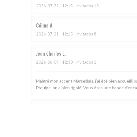
2026-07-22
- 12:15 - Invitados 13
Céline
A
2026-07-21
- 12:15 - Invitados 8
Jean charles
L
2026-06-09
- 12:30 - Invitados 1
Malgré mon accent Marseillais, j’ai été bien accueilli
l’équipe, on a bien rigolé. Vous êtes une bande d’enca
Cecile
C
2026-07-16
- 19:00 - Invitados 4
Bar restaurant au Top ! Deux gérants extrêmement sym