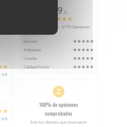
4.9
/5
Valoración media —
1770 Opiniones
:
5
/5
Servicio
Ambiente
Comida
Calidad/Precio
:
5
/5
100% de opiniones
comprobadas
:
5
/5
Solo los clientes que reservaron