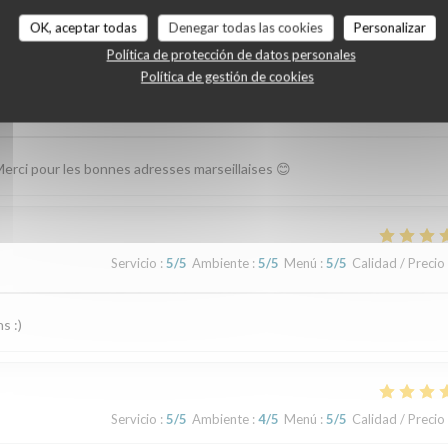
OK, aceptar todas
Denegar todas las cookies
Personalizar
Política de protección de datos personales
Política de gestión de cookies
Servicio
:
5
/5
Ambiente
:
5
/5
Menú
:
5
/5
Calidad / Precio
Merci pour les bonnes adresses marseillaises 😊
Servicio
:
5
/5
Ambiente
:
5
/5
Menú
:
5
/5
Calidad / Precio
s :)
Servicio
:
5
/5
Ambiente
:
4
/5
Menú
:
5
/5
Calidad / Precio