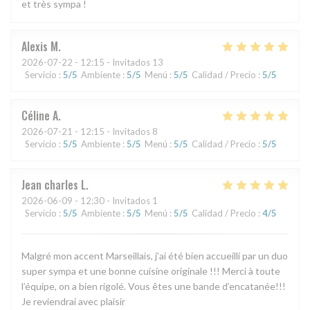
et très sympa !
Alexis
M
2026-07-22
- 12:15 - Invitados 13
Servicio
:
5
/5
Ambiente
:
5
/5
Menú
:
5
/5
Calidad / Precio
:
5
/5
Céline
A
2026-07-21
- 12:15 - Invitados 8
Servicio
:
5
/5
Ambiente
:
5
/5
Menú
:
5
/5
Calidad / Precio
:
5
/5
Jean charles
L
2026-06-09
- 12:30 - Invitados 1
Servicio
:
5
/5
Ambiente
:
5
/5
Menú
:
5
/5
Calidad / Precio
:
4
/5
Malgré mon accent Marseillais, j’ai été bien accueilli par un duo
super sympa et une bonne cuisine originale !!! Merci à toute
l’équipe, on a bien rigolé. Vous êtes une bande d’encatanée!!!
Je reviendrai avec plaisir