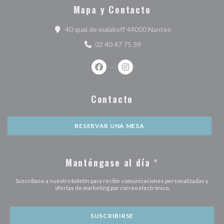
Mapa y Contacto
((abre en una nu
40 quai de malakoff 44000 Nantes
02 40 47 75 39
Facebook ((abre en una nueva ventan
Instagram ((abre en una nuev
Contacto
RESERVAR UNA MESA
Manténgase al día
*
Suscríbase a nuestro boletín para recibir comunicaciones personalizadas y
ofertas de marketing por correo electrónico.
SUSCRIBIRSE