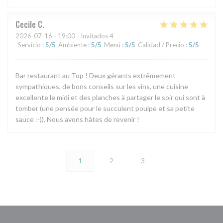
Cecile
C
2026-07-16
- 19:00 - Invitados 4
Servicio
:
5
/5
Ambiente
:
5
/5
Menú
:
5
/5
Calidad / Precio
:
5
/5
Bar restaurant au Top ! Deux gérants extrêmement
sympathiques, de bons conseils sur les vins, une cuisine
excellente le midi et des planches à partager le soir qui sont à
tomber (une pensée pour le succulent poulpe et sa petite
sauce :-)). Nous avons hâtes de revenir !
1
2
3