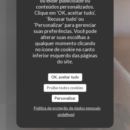
ou exibir publicidade ou
conteúdos personalizados.
Clique em 'OK, aceitar tudo',
'Recusar tudo' ou
'Personalizar' para gerenciar
suas preferências. Você pode
alterar suas escolhas a
qualquer momento clicando
no ícone de cookie no canto
inferior esquerdo das páginas
do site.
OK, aceitar tudo
Proíbe todos cookies
Personalizar
Política de proteção de dados pessoais
undefined