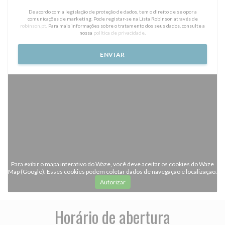
De acordo com a legislação de proteção de dados, tem o direito de se opor a
comunicações de marketing. Pode registar-se na Lista Robinson através de
robinson.pt
. Para mais informações sobre o tratamento dos seus dados, consulte a
nossa
política de privacidade
.
Para exibir o mapa interativo do Waze, você deve aceitar os cookies do Waze
Map (Google). Esses cookies podem coletar dados de navegação e localização.
Autorizar
Horário de abertura