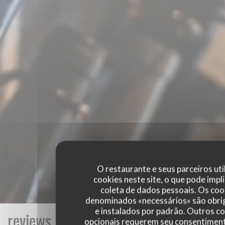
O restaurante e seus parceiros uti
cookies neste site, o que pode impli
coleta de dados pessoais. Os coo
denominados «necessários» são obri
e instalados por padrão. Outros c
reviews_from_our_clients_following_
opcionais requerem seu consentiment