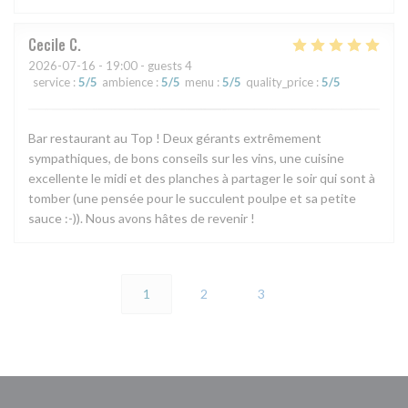
Cecile
C
2026-07-16
- 19:00 - guests 4
service
:
5
/5
ambience
:
5
/5
menu
:
5
/5
quality_price
:
5
/5
Bar restaurant au Top ! Deux gérants extrêmement
sympathiques, de bons conseils sur les vins, une cuisine
excellente le midi et des planches à partager le soir qui sont à
tomber (une pensée pour le succulent poulpe et sa petite
sauce :-)). Nous avons hâtes de revenir !
1
2
3