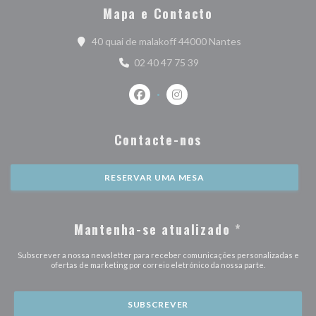
Mapa e Contacto
((abre numa nova 
40 quai de malakoff 44000 Nantes
02 40 47 75 39
Facebook ((abre numa nova janela))
Instagram ((abre numa nova j
Contacte-nos
RESERVAR UMA MESA
Mantenha-se atualizado
*
Subscrever a nossa newsletter para receber comunicações personalizadas e
ofertas de marketing por correio eletrónico da nossa parte.
SUBSCREVER