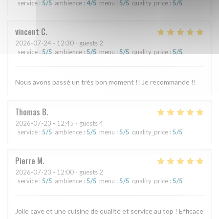
service
:
5
/5
ambience
:
4
/5
menu
:
5
/5
quality_price
:
5
/5
vincent
C
2026-07-24
- 12:30 - guests 2
service
:
5
/5
ambience
:
5
/5
menu
:
5
/5
quality_price
:
5
/5
Nous avons passé un très bon moment !! Je recommande !!
Thomas
B
2026-07-23
- 12:45 - guests 4
service
:
5
/5
ambience
:
5
/5
menu
:
5
/5
quality_price
:
5
/5
Pierre
M
2026-07-23
- 12:00 - guests 2
service
:
5
/5
ambience
:
5
/5
menu
:
5
/5
quality_price
:
5
/5
Jolie cave et une cuisine de qualité et service au top ! Efficace