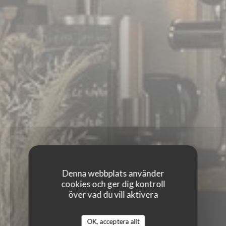
Denna webbplats använder
cookies och ger dig kontroll
över vad du vill aktivera
KESSECET
OK, acceptera allt