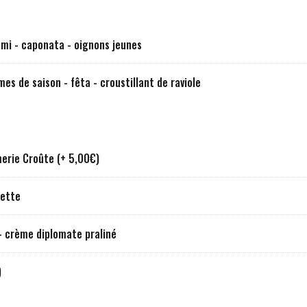
mi - caponata - oignons jeunes
mes de saison - fêta - croustillant de raviole
erie Croûte (+ 5,00€)
iette
 - crème diplomate praliné
)