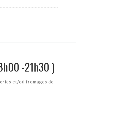
18h00 -21h30 )
teries et/où fromages de
8,50 EUR