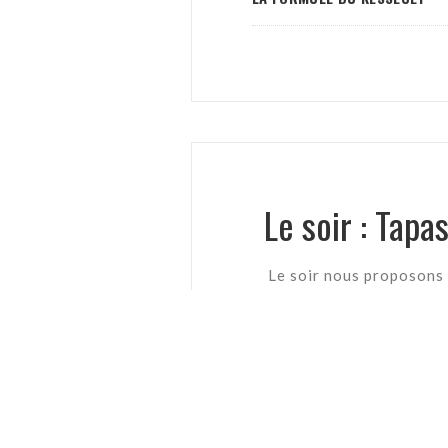
Le soir : Tap
Le soir nous proposons 
Panisses aux herbes / sauce f